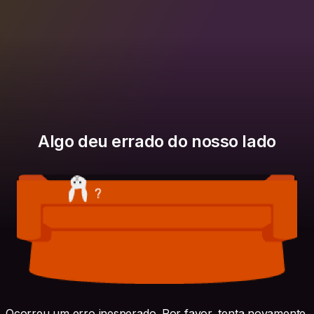
Algo deu errado do nosso lado
Ocorreu um erro inesperado. Por favor, tenta novamente.