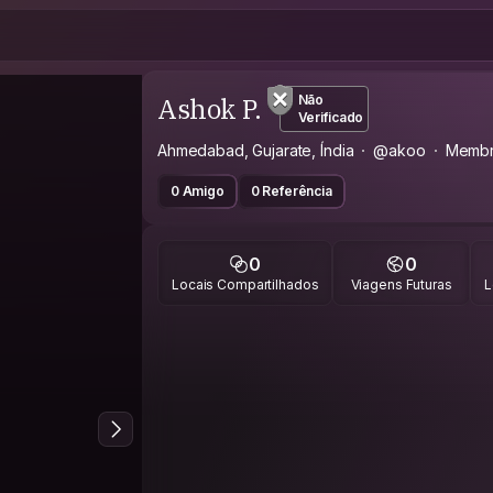
Ashok P.
Não
Verificado
Ahmedabad, Gujarate, Índia
@akoo
Membr
0 Amigo
0 Referência
0
0
Locais Compartilhados
Viagens Futuras
L