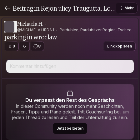
Beitrag in Rejon ulicy Traugutta, Low
Mehr
er Silesian Voivodeship, Poland
Michaela H.
@MICHAELA.HRDA.1
Pardubice, Pardubitzer Region, Tschechi
parking in wroclaw
en
0
8
Link kopieren
Kommentar hinzufügen
Du verpasst den Rest des Gesprächs
In dieser Community werden noch mehr Geschichten,
Fragen, Tipps und Pläne geteilt. Tritt Couchsurfing bei, um
jeden Thread zu lesen und Teil der Unterhaltung zu sein.
Jetzt beitreten