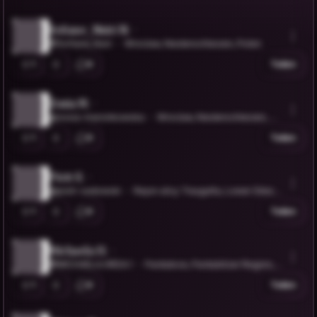
Sofiane_Nsiri N.
@Sofiane_Nsiri
Wroclaw, Niederschlesien, Polen
1
0
Teilen
Zosia M.
@zosia-marcinkowska
Wroclaw, Niederschlesien, Po
len
1
0
Teilen
Piotr S.
@piotr-sadowski
Rejon ulicy Traugutta, Lower Silesia
n Voivodeship, Poland
1
0
Teilen
Michaela H.
@MICHAELA.HRDA.1
Pardubice, Pardubitzer Region, T
schechien
1
0
Teilen