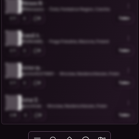
Miriam N.
@Manaaana
Čistá, Pardubice Region, Czechia
1
0
Teilen
Kamil A.
@SIRKAMEL
Praga Południe, Mazovia, Poland
1
0
Teilen
victor m.
@victor92476891
Wroclaw, Niederschlesien, Polen
1
0
Teilen
Artur Z.
@zochniak
Wroclaw, Niederschlesien, Polen
0
0
Teilen