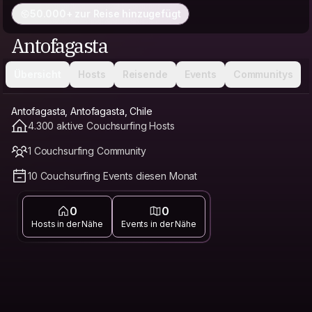
50.000+ zur Reise hinzugefügt
Antofagasta
Übersicht
Hosts
Reisende
Events
Communitys
Antofagasta, Antofagasta, Chile
4.300 aktive Couchsurfing Hosts
1 Couchsurfing Community
10 Couchsurfing Events diesen Monat
0
0
Hosts in der Nähe
Events in der Nähe