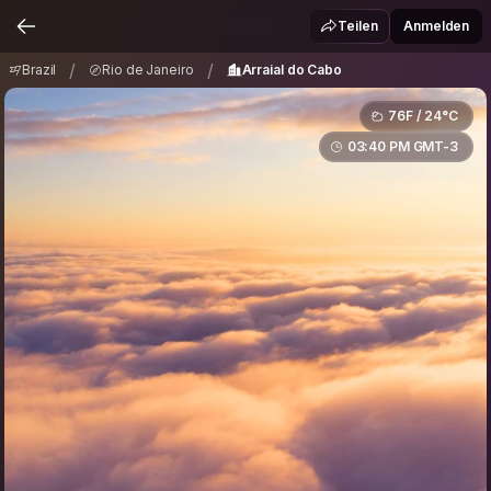
Brazil
Rio de Janeiro
Arraial do Cabo
/
/
Teilen
Anmelden
/
/
Brazil
Rio de Janeiro
Arraial do Cabo
76F / 24°C
03:40 PM GMT-3