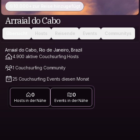
10.000+ zur Reise hinzugefügt
Arraial do Cabo
Übersicht
Hosts
Reisende
Events
Communitys
Arraial do Cabo, Rio de Janeiro, Brazil
4.900 aktive Couchsurfing Hosts
1 Couchsurfing Community
25 Couchsurfing Events diesen Monat
0
0
Hosts in der Nähe
Events in der Nähe