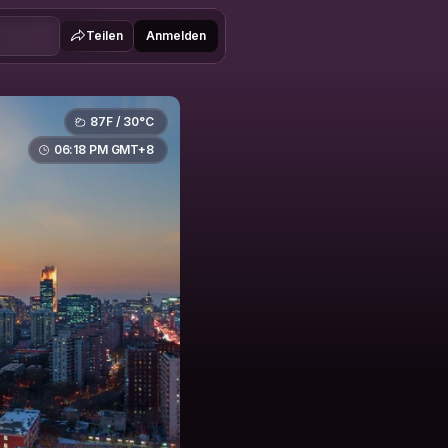
Teilen
Anmelden
87F / 30°C
06:18 PM GMT+8