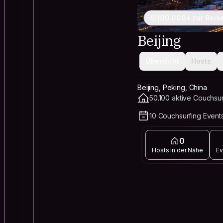
100.000+ zur Reis
Beijing
Übersicht
Hosts
Beijing, Peking, China
50.100 aktive Couchsur
10 Couchsurfing Event
0
Hosts in der Nähe
Ev