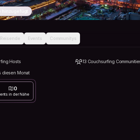
e hinzugefügt
Reisende
Events
Communitys
fing Hosts
13 Couchsurfing Communitie
s diesen Monat
0
ents in der Nähe