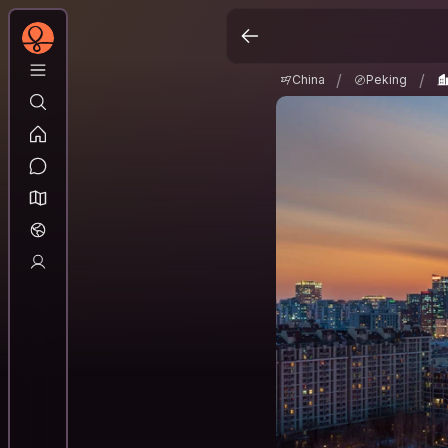
China
Peking
Be
/
/
/
/
China
Peking