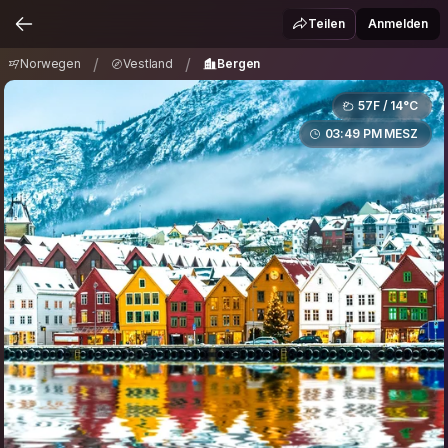
Norwegen
Vestland
Bergen
/
/
Teilen
Anmelden
/
/
Norwegen
Vestland
Bergen
57F / 14°C
03:49 PM MESZ