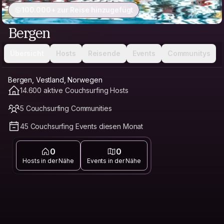
100.000+ zur Reise hinzugefügt
Bergen
Übersicht
Hosts
Reisende
Events
Communitys
Bergen, Vestland, Norwegen
14.600 aktive Couchsurfing Hosts
5 Couchsurfing Communities
45 Couchsurfing Events diesen Monat
0
0
Hosts in der Nähe
Events in der Nähe