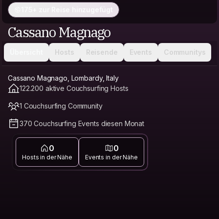
175+ zur Reise hinzugefügt
Cassano Magnago
Übersicht
Hosts
Reisende
Events
Communitys
Cassano Magnago, Lombardy, Italy
122.200 aktive Couchsurfing Hosts
1 Couchsurfing Community
370 Couchsurfing Events diesen Monat
0
0
Hosts in der Nähe
Events in der Nähe