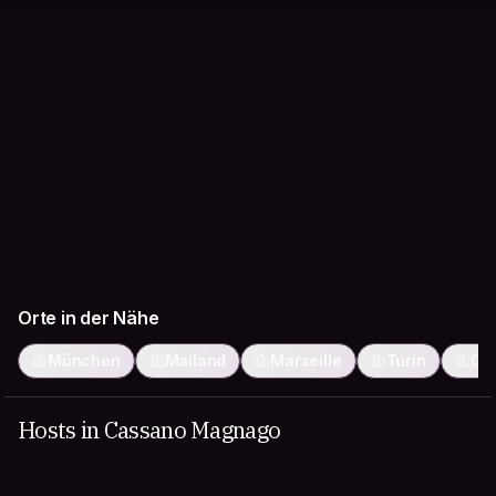
Orte in der Nähe
München
Mailand
Marseille
Turin
Ge
Hosts in Cassano Magnago