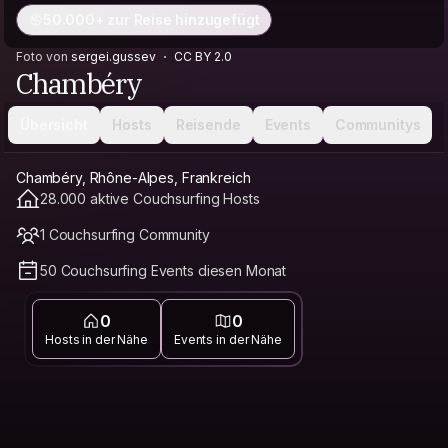
50.000+ zur Reise hinzugefügt
Foto von
sergei.gussev
CC BY 2.0
Chambéry
Übersicht
Hosts
Reisende
Events
Communitys
Chambéry, Rhône-Alpes, Frankreich
28.000 aktive Couchsurfing Hosts
1 Couchsurfing Community
50 Couchsurfing Events diesen Monat
0
0
Hosts in der Nähe
Events in der Nähe