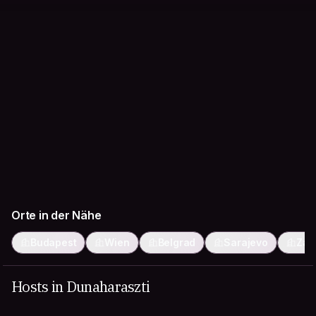
Orte in der Nähe
Budapest
Wien
Belgrad
Sarajevo
Zag
Hosts in Dunaharaszti