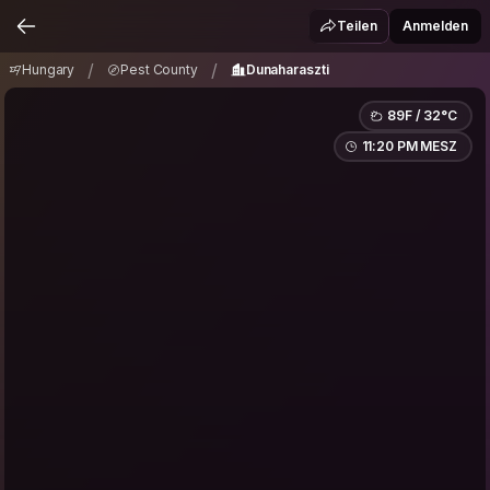
Hungary
Pest County
Dunaharaszti
/
/
Teilen
Anmelden
/
/
Hungary
Pest County
Dunaharaszti
89F / 32°C
11:20 PM MESZ