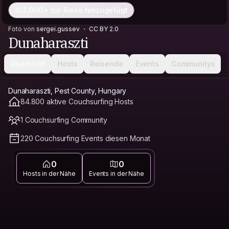
2.000+ zur Reise hinzugefügt
Foto von
sergei.gussev
CC BY 2.0
Dunaharaszti
Übersicht
Hosts
Reisende
Events
Communitys
Dunaharaszti, Pest County, Hungary
84.800 aktive Couchsurfing Hosts
1 Couchsurfing Community
220 Couchsurfing Events diesen Monat
0
0
Hosts in der Nähe
Events in der Nähe