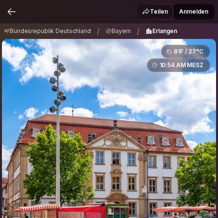
Bundesrepublik Deutschland
Bayern
/
/
Teilen
Anmelden
Erlangen
/
/
Bundesrepublik Deutschland
Bayern
Erlangen
81F / 27°C
10:54 AM MESZ