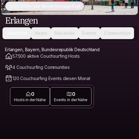
50.000+ zur Reise hinzugefügt
Erlangen
Übersicht
Hosts
Reisende
Events
Communitys
Erlangen, Bayern, Bundesrepublik Deutschland
57.500 aktive Couchsurfing Hosts
4 Couchsurfing Communities
120 Couchsurfing Events diesen Monat
0
0
Hosts in der Nähe
Events in der Nähe