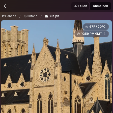
Canada
Ontario
Guelph
/
/
Teilen
Anmelden
/
/
Canada
Ontario
Guelph
67F / 20°C
10:59 PM GMT-4