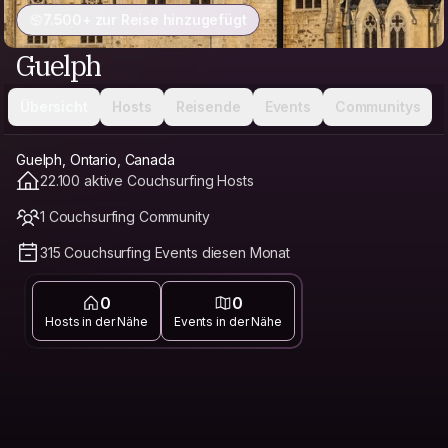
7.500+ zur Reise hinzugefügt
Guelph
Übersicht
Hosts
Reisende
Events
Communitys
Guelph, Ontario, Canada
22.100 aktive Couchsurfing Hosts
1 Couchsurfing Community
315 Couchsurfing Events diesen Monat
0
0
Hosts in der Nähe
Events in der Nähe