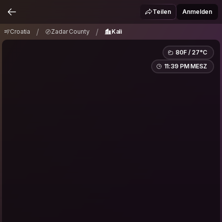
Croatia
Zadar County
Kali
/
/
Teilen
Anmelden
/
/
Croatia
Zadar County
Kali
80F / 27°C
11:39 PM MESZ