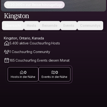
20.000+ zur Reise hinzugefügt
Kingston
Übersicht
Hosts
Reisende
Events
Communitys
Kingston, Ontario, Kanada
5.400 aktive Couchsurfing Hosts
1 Couchsurfing Community
165 Couchsurfing Events diesen Monat
0
0
Hosts in der Nähe
Events in der Nähe