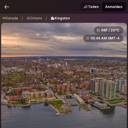
Kanada
Ontario
Kingston
/
/
Teilen
Anmelden
/
/
Kanada
Ontario
Kingston
68F / 20°C
05:46 AM GMT-4