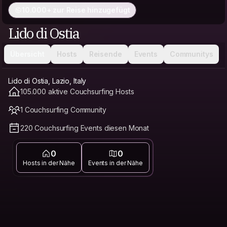
10.000+ zur Reise hinzugefügt
Lido di Ostia
Übersicht
Hosts
Reisende
Events
Communitys
Lido di Ostia, Lazio, Italy
105.000 aktive Couchsurfing Hosts
1 Couchsurfing Community
220 Couchsurfing Events diesen Monat
0
0
Hosts in der Nähe
Events in der Nähe