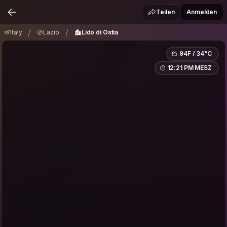
Italy
Lazio
Lido di Ostia
/
/
Teilen
Anmelden
/
/
Italy
Lazio
Lido di Ostia
94F / 34°C
12:21 PM MESZ