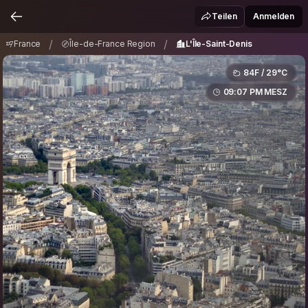
France
Île-de-France Region
/
/
Teilen
Anmelden
L'Île-Saint-Denis
/
/
France
Île-de-France Region
L'Île-Saint-Denis
84F / 29°C
09:07 PM MESZ