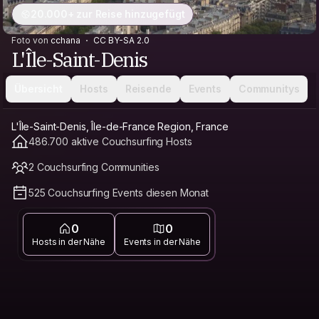
20.000+ zur Reise hinzugefügt
Foto von
cchana
CC BY-SA 2.0
L'Île-Saint-Denis
Übersicht
Hosts
Reisende
Events
Communitys
L'Île-Saint-Denis, Île-de-France Region, France
486.700 aktive Couchsurfing Hosts
2 Couchsurfing Communities
525 Couchsurfing Events diesen Monat
0
0
Hosts in der Nähe
Events in der Nähe