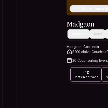
7.500+ zur Reise h
Madgaon
Übersicht
Hosts
Madgaon, Goa, India
8.100 aktive Couchsurf
20 Couchsurfing Event
0
Hosts in der Nähe
Ev