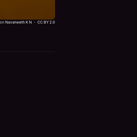
von
Navaneeth K N
CC BY 2.0