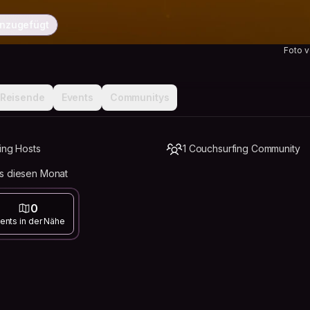
inzugefügt
Foto 
Reisende
Events
Communitys
ing Hosts
1 Couchsurfing Community
s diesen Monat
0
ents in der Nähe