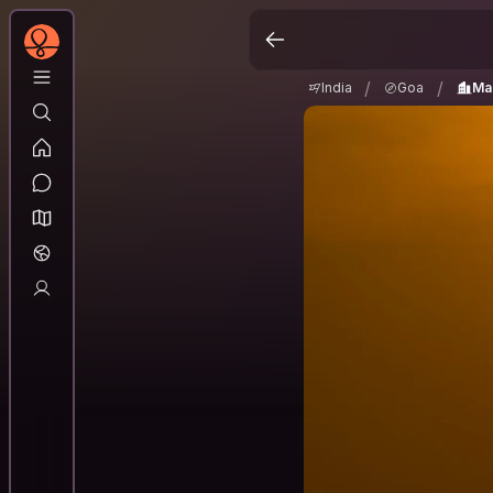
India
Goa
Madg
/
/
/
/
India
Goa
Ma