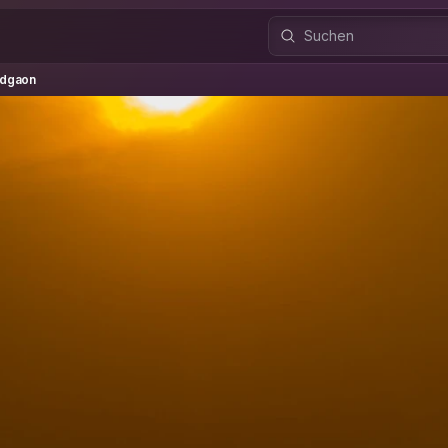
aon
dgaon