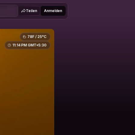
Teilen
Anmelden
78F / 25°C
11:14 PM GMT+5:30