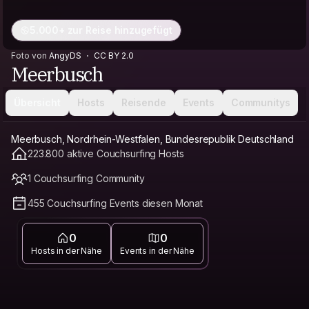
5.000+ zur Reise hinzugefügt
Foto von
AngyDS
CC BY 2.0
Meerbusch
Übersicht
Hosts
Reisende
Events
Communitys
Meerbusch, Nordrhein-Westfalen, Bundesrepublik Deutschland
223.800 aktive Couchsurfing Hosts
1 Couchsurfing Community
455 Couchsurfing Events diesen Monat
0
0
Hosts in der Nähe
Events in der Nähe