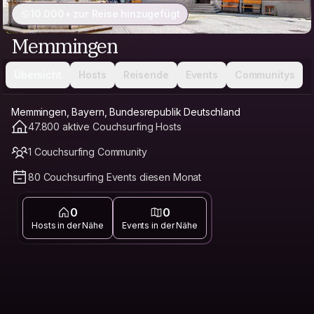
10.000+ zur Reise hinzugefügt
Memmingen
Übersicht
Hosts
Reisende
Events
Communitys
Memmingen, Bayern, Bundesrepublik Deutschland
47.800 aktive Couchsurfing Hosts
1 Couchsurfing Community
80 Couchsurfing Events diesen Monat
0
0
Hosts in der Nähe
Events in der Nähe