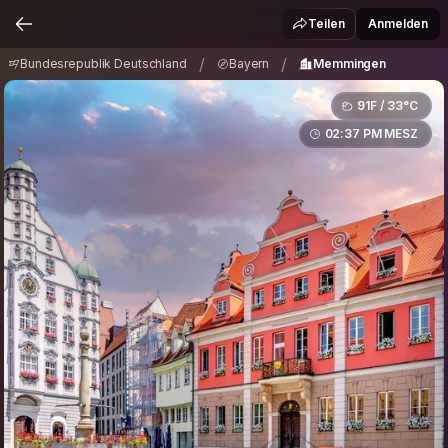
Bundesrepublik Deutschland
Bayern
/
/
Teilen
Anmelden
Memmingen
/
/
Bundesrepublik Deutschland
Bayern
Memmingen
91F / 33°C
02:37 PM MESZ