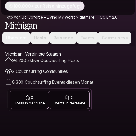
100.000+ zur Reise hinzugefügt
Foto von
GollyGforce - Living My Worst Nightmare
CC BY 2.0
Michigan
Übersicht
Hosts
Reisende
Events
Communitys
Michigan, Vereinigte Staaten
94.200 aktive Couchsurfing Hosts
2 Couchsurfing Communities
8.300 Couchsurfing Events diesen Monat
0
0
Hosts in der Nähe
Events in der Nähe