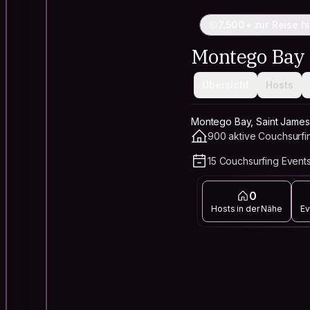
7.500+ zur Reise h
Montego Bay
Übersicht
Hosts
Montego Bay, Saint James
900 aktive Couchsurfi
15 Couchsurfing Event
0
Hosts in der Nähe
Ev