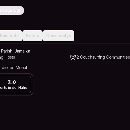
inzugefügt
Reisende
Events
Communitys
 Parish, Jamaika
ng Hosts
2 Couchsurfing Communities
s diesen Monat
0
ents in der Nähe