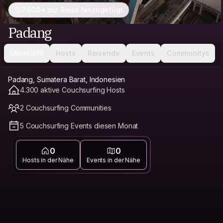
7.500+ zur Reise hinzugefügt
Padang
Übersicht
Hosts
Reisende
Events
Communitys
Padang, Sumatera Barat, Indonesien
4.300 aktive Couchsurfing Hosts
2 Couchsurfing Communities
5 Couchsurfing Events diesen Monat
0
0
Hosts in der Nähe
Events in der Nähe