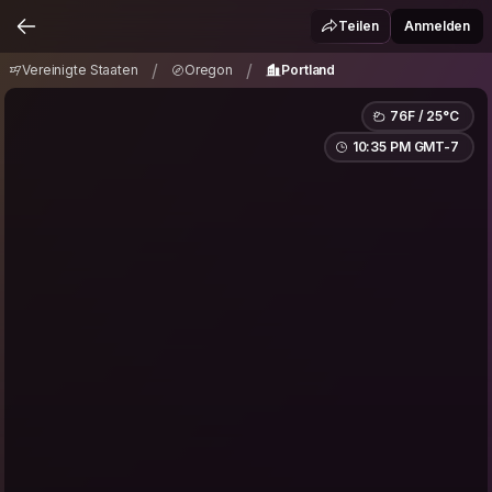
Vereinigte Staaten
Oregon
Portland
/
/
Teilen
Anmelden
/
/
Vereinigte Staaten
Oregon
Portland
76F / 25°C
10:35 PM GMT-7