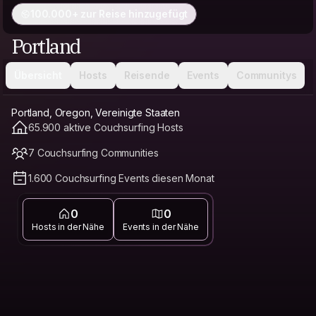
100.000+ zur Reise hinzugefügt
Portland
Übersicht
Hosts
Reisende
Events
Communitys
Portland, Oregon, Vereinigte Staaten
65.900 aktive Couchsurfing Hosts
7 Couchsurfing Communities
1.600 Couchsurfing Events diesen Monat
0
0
Hosts in der Nähe
Events in der Nähe