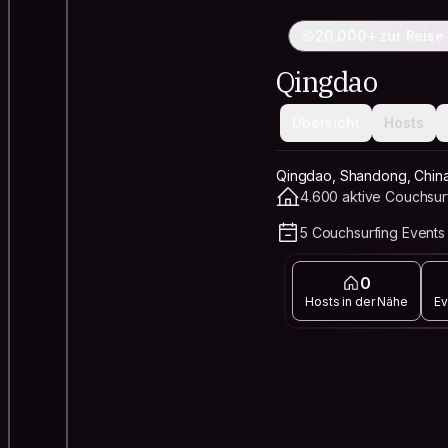
20.000+ zur Reise
Qingdao
Übersicht
Hosts
Qingdao, Shandong, Chin
4.600 aktive Couchsur
5 Couchsurfing Events
0
Hosts in der Nähe
Ev