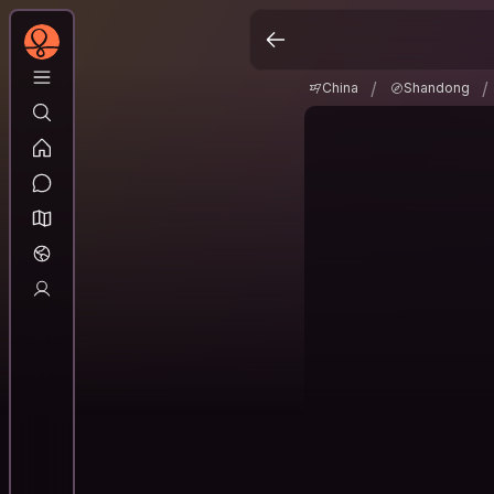
China
Shandong
/
/
/
/
China
Shandong