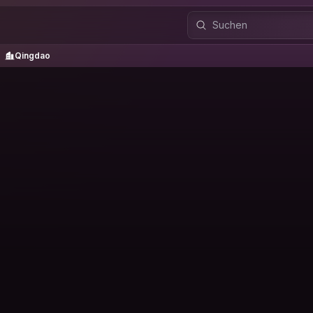
Qingdao
Qingdao