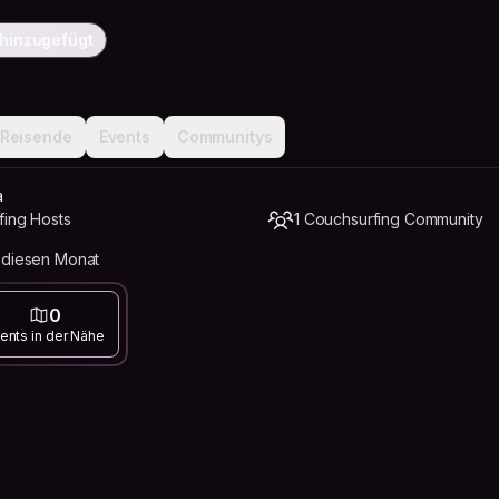
 hinzugefügt
Reisende
Events
Communitys
a
fing Hosts
1 Couchsurfing Community
 diesen Monat
0
ents in der Nähe