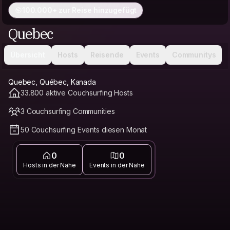
100.000+ zur Reise hinzugefügt
Quebec
Übersicht
Hosts
Reisende
Events
Communitys
Quebec, Québec, Kanada
33.800 aktive Couchsurfing Hosts
3 Couchsurfing Communities
50 Couchsurfing Events diesen Monat
0
0
Hosts in der Nähe
Events in der Nähe