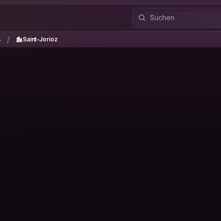
es
Saint-Jorioz
/
/
s
Saint-Jorioz