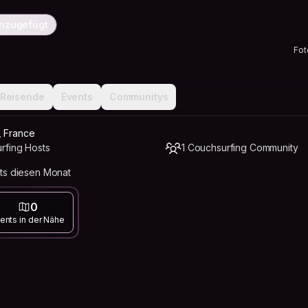
inzugefügt
Fot
Reisende
Events
Communitys
, France
rfing Hosts
1 Couchsurfing Community
ts diesen Monat
0
ents in der Nähe