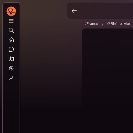
France
Rhône-Alp
/
/
France
Rhône-Alpe