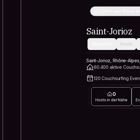
1.500+ zur Reise h
Saint-Jorioz
Übersicht
Hosts
Saint-Jorioz, Rhône-Alpes
60.400 aktive Couchsu
120 Couchsurfing Even
0
Hosts in der Nähe
Ev