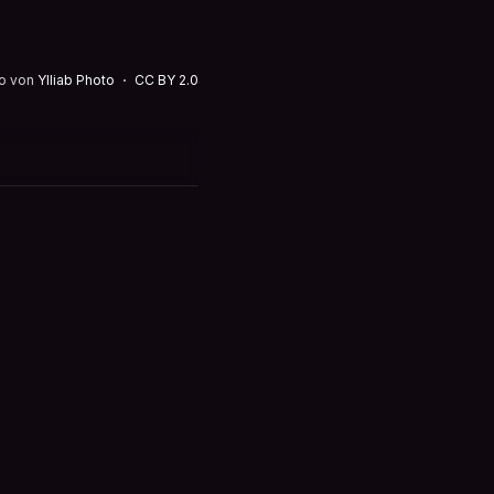
o von
Ylliab Photo
CC BY 2.0