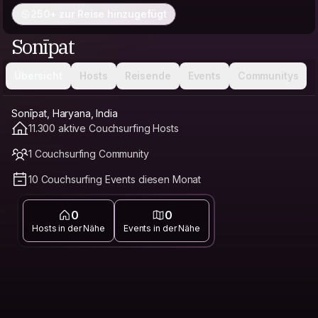
250+ zur Reise hinzugefügt
Sonīpat
Übersicht
Hosts
Reisende
Events
Communitys
Sonīpat, Haryana, India
11.300 aktive Couchsurfing Hosts
1 Couchsurfing Community
10 Couchsurfing Events diesen Monat
0
0
Hosts in der Nähe
Events in der Nähe