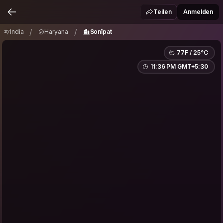
India
Haryana
Sonīpat
/
/
Teilen
Anmelden
/
/
India
Haryana
Sonīpat
77F / 25°C
11:36 PM GMT+5:30