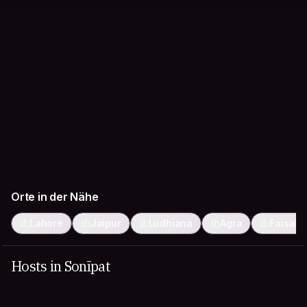
Orte in der Nähe
Lahore
Jaipur
Ludhiana
Agra
Faisala
Hosts in Sonīpat