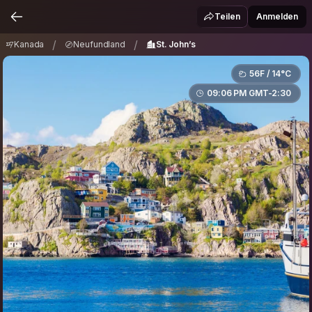
Kanada
Neufundland
St. John’s
/
/
Teilen
Anmelden
/
/
Kanada
Neufundland
St. John’s
56F / 14°C
09:06 PM GMT-2:30