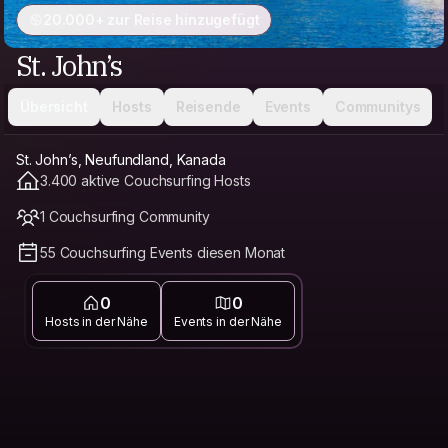
20.000+ zur Reise hinzugefügt
St. John’s
Übersicht
Hosts
Reisende
Events
Communitys
St. John’s, Neufundland, Kanada
3.400 aktive Couchsurfing Hosts
1 Couchsurfing Community
55 Couchsurfing Events diesen Monat
0
0
Hosts in der Nähe
Events in der Nähe