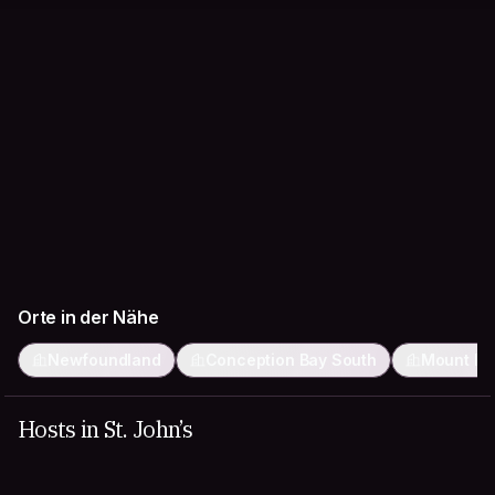
Orte in der Nähe
Newfoundland
Conception Bay South
Mount Pe
Hosts in St. John’s