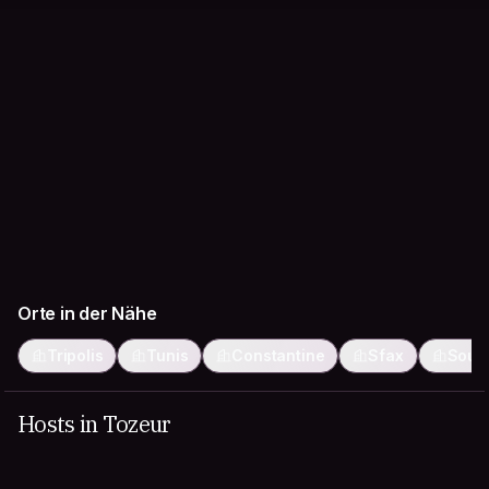
Orte in der Nähe
Tripolis
Tunis
Constantine
Sfax
Sous
Hosts in Tozeur