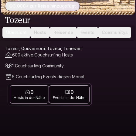
3.000+ zur Reise hinzugefügt
Tozeur
Übersicht
Hosts
Reisende
Events
Communitys
Tozeur, Gouvernorat Tozeur, Tunesien
600 aktive Couchsurfing Hosts
1 Couchsurfing Community
5 Couchsurfing Events diesen Monat
0
0
Hosts in der Nähe
Events in der Nähe