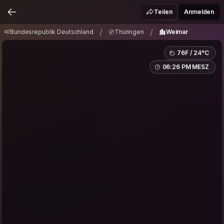
Bundesrepublik Deutschland
Thüringen
/
/
Teilen
Anmelden
Weimar
/
/
Bundesrepublik Deutschland
Thüringen
Weimar
76F / 24°C
06:26 PM MESZ