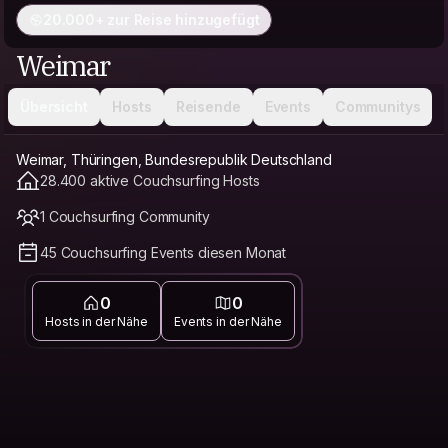
20.000+ zur Reise hinzugefügt
Weimar
Übersicht
Hosts
Reisende
Events
Communitys
Weimar, Thüringen, Bundesrepublik Deutschland
28.400 aktive Couchsurfing Hosts
1 Couchsurfing Community
45 Couchsurfing Events diesen Monat
0
0
Hosts in der Nähe
Events in der Nähe