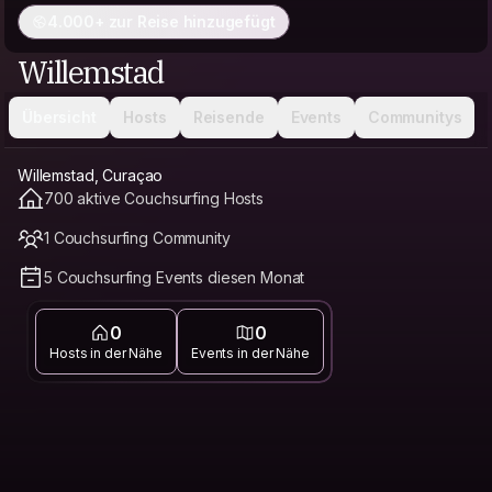
4.000+ zur Reise hinzugefügt
Willemstad
Übersicht
Hosts
Reisende
Events
Communitys
Willemstad, Curaçao
700 aktive Couchsurfing Hosts
1 Couchsurfing Community
5 Couchsurfing Events diesen Monat
0
0
Hosts in der Nähe
Events in der Nähe