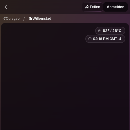
Curaçao
Willemstad
/
Teilen
Anmelden
/
Curaçao
Willemstad
82F / 28°C
02:16 PM GMT-4