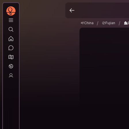
China
Fujian
Xi
/
/
/
/
China
Fujian