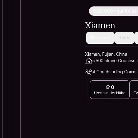
20.000+ zur Reise
Xiamen
Übersicht
Hosts
Xiamen, Fujian, China
5.500 aktive Couchsur
4 Couchsurfing Commu
0
Hosts in der Nähe
Ev