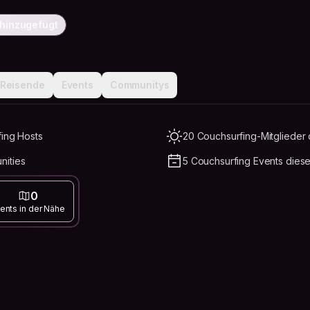
 hinzugefügt
Reisende
Events
Communitys
fing Hosts
20 Couchsurfing-Mitglieder 
nities
5 Couchsurfing Events dies
0
ents in der Nähe