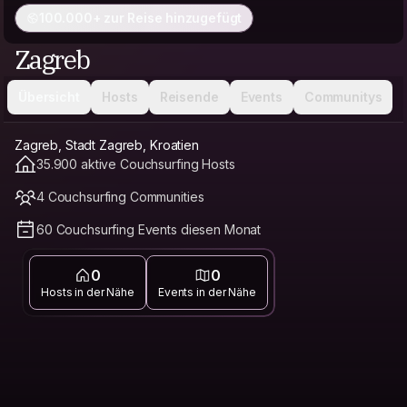
100.000+ zur Reise hinzugefügt
Zagreb
Übersicht
Hosts
Reisende
Events
Communitys
Zagreb, Stadt Zagreb, Kroatien
35.900 aktive Couchsurfing Hosts
4 Couchsurfing Communities
60 Couchsurfing Events diesen Monat
0
0
Hosts in der Nähe
Events in der Nähe