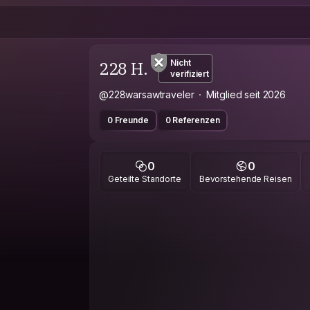
228 H.
Nicht
verifiziert
@228warsawtraveler
Mitglied seit 2026
0 Freunde
0 Referenzen
0
0
Geteilte Standorte
Bevorstehende Reisen