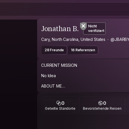
Jonathan B.
Nicht
verifiziert
Cary, North Carolina, United States
@JBARB
28 Freunde
16 Referenzen
CURRENT MISSION
No Idea
ABOUT ME
I am an American and I am always up for meetin
me :). FYI I am unfortunately a litter heavier n
0
0
wanting to stay I am into the bar or club scene it
Geteilte Standorte
Bevorstehende Reisen
"good places".