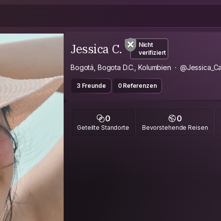
Jessica C.
Nicht
verifiziert
Bogotá, Bogota D.C., Kolumbien
@Jessica_Ca
3 Freunde
0 Referenzen
0
0
Geteilte Standorte
Bevorstehende Reisen