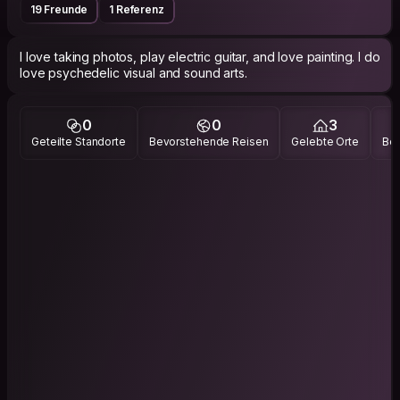
19 Freunde
1 Referenz
I love taking photos, play electric guitar, and love painting. I do
0
0
3
Geteilte Standorte
Bevorstehende Reisen
Gelebte Orte
Bes