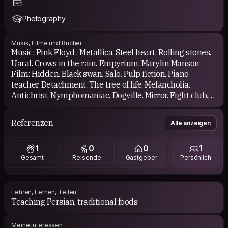
Photography
Musik, Filme und Bücher
Music: Pink Floyd . Metallica. Steel heart. Rolling stones.
Uaral. Crows in the rain. Empyrium. Marylin Manson
Film: Hidden. Black swan. Salo. Pulp fiction. Piano
teacher. Detachment. The tree of life. Melancholia.
Antichrist. Nymphomaniac. Dogville. Mirror. Fight club.
Crys and whispers. Persona. Her. Into the wild. Ida. The
lobster. 21grams...
Referenzen
Alle anzeigen
Book: Little Prince.
1
0
0
1
Gesamt
Reisende
Gastgeber
Persönlich
Lehren, Lernen, Teilen
Teaching Persian, traditional foods
Meine Interessen