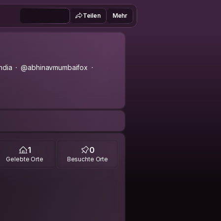
Teilen
Mehr
India
@abhinavmumbaifox
1
0
Gelebte Orte
Besuchte Orte