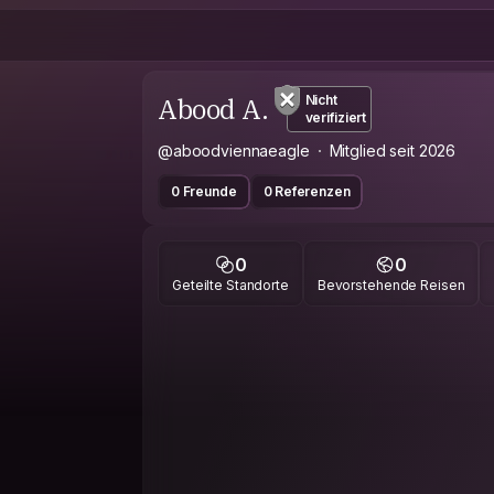
Abood A.
Nicht
verifiziert
@aboodviennaeagle
Mitglied seit 2026
0 Freunde
0 Referenzen
0
0
Geteilte Standorte
Bevorstehende Reisen