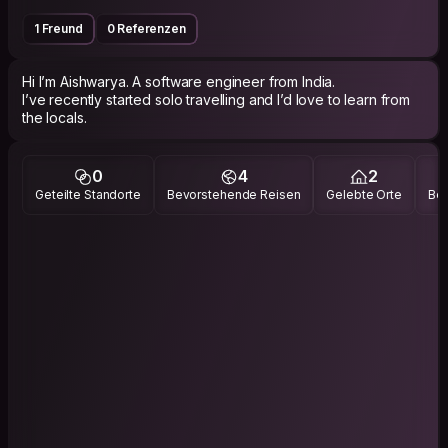
1 Freund
0 Referenzen
Hi I’m Aishwarya. A software engineer from India.
I’ve recently started solo travelling and I’d love to learn from
the locals.
0
4
2
Geteilte Standorte
Bevorstehende Reisen
Gelebte Orte
Bes