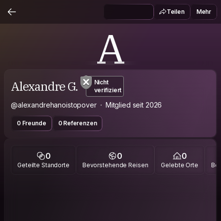
Teilen
Mehr
A
Alexandre G.
Nicht
verifiziert
@alexandrehanoistopover
Mitglied seit 2026
0 Freunde
0 Referenzen
0
0
0
Geteilte Standorte
Bevorstehende Reisen
Gelebte Orte
Bes