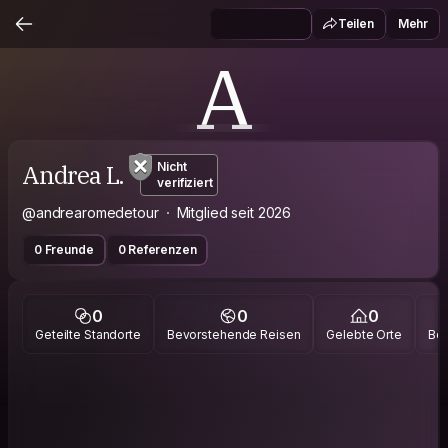
Teilen
Mehr
A
Andrea L.
Nicht
verifiziert
@andrearomedetour
Mitglied seit 2026
0 Freunde
0 Referenzen
0
0
0
Geteilte Standorte
Bevorstehende Reisen
Gelebte Orte
Bes