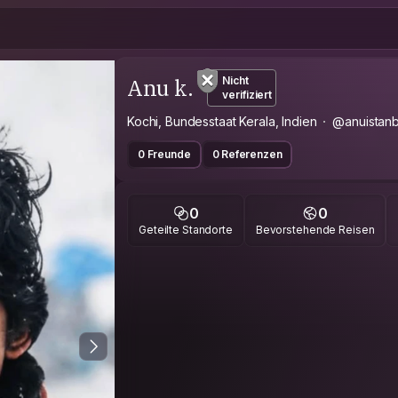
Anu k.
Nicht
verifiziert
Kochi, Bundesstaat Kerala, Indien
@anuistan
0 Freunde
0 Referenzen
0
0
Geteilte Standorte
Bevorstehende Reisen