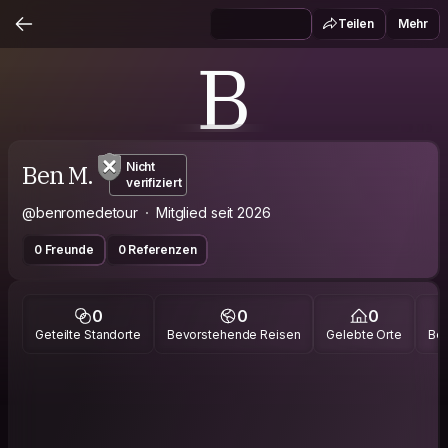
Teilen
Mehr
B
Ben M.
Nicht
verifiziert
@benromedetour
Mitglied seit 2026
0 Freunde
0 Referenzen
0
0
0
Geteilte Standorte
Bevorstehende Reisen
Gelebte Orte
Bes