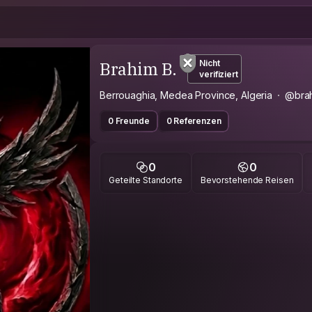
Brahim B.
Nicht
verifiziert
Berrouaghia, Medea Province, Algeria
@bra
0 Freunde
0 Referenzen
0
0
Geteilte Standorte
Bevorstehende Reisen