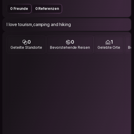
0 Freunde
0 Referenzen
I love tourism,camping and hiking
0
0
1
Geteilte Standorte
Bevorstehende Reisen
Gelebte Orte
Bes