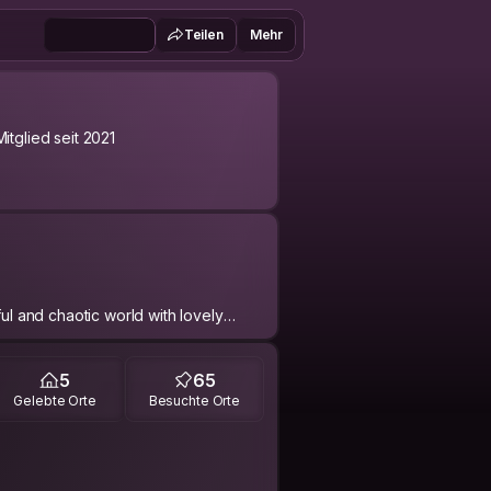
Teilen
Mehr
Mitglied seit 2021
ful and chaotic world with lovely
y of waffles, best beers and
5
65
Gelebte Orte
Besuchte Orte
ou, in Liege. 🤙