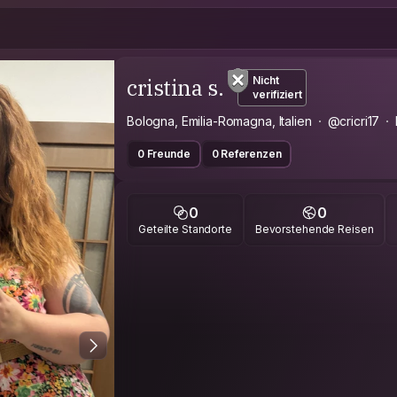
cristina s.
Nicht
verifiziert
Bologna, Emilia-Romagna, Italien
@cricri17
0 Freunde
0 Referenzen
0
0
Geteilte Standorte
Bevorstehende Reisen