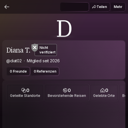
Teilen
Mehr
D
Diana T.
Nicht
verifiziert
@diat02
Mitglied seit 2026
0 Freunde
0 Referenzen
0
0
0
Geteilte Standorte
Bevorstehende Reisen
Gelebte Orte
Bes