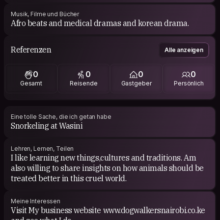
Musik, Filme und Bücher
Afro beats and medical dramas and korean drama.
Referenzen
Alle anzeigen
0
0
0
0
Gesamt
Reisende
Gastgeber
Persönlich
Eine tolle Sache, die ich getan habe
Snorkeling at Wasini
Lehren, Lernen, Teilen
I like learning new things,cultures and traditions. Am
also willing to share insights on how animals should be
treated better in this cruel world.
Meine Interessen
Visit My business website www.dogwalkersnairobi.co.ke