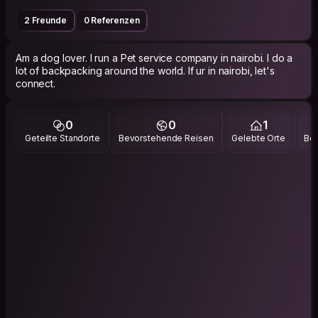
2 Freunde
0 Referenzen
Am a dog lover. I run a Pet service company in nairobi. I do a
lot of backpacking around the world. If ur in nairobi, let's
connect.
0
0
1
Geteilte Standorte
Bevorstehende Reisen
Gelebte Orte
Bes